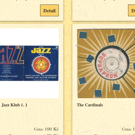
Detail
D
 Jazz Klub č. 1
The Cardinals
100 Kč
1
Cena:
Cena: