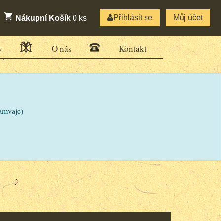
Přihlásit se
Můj účet
Nákupní Košík
0
ks
y
O nás
Kontakt
ramvaje)