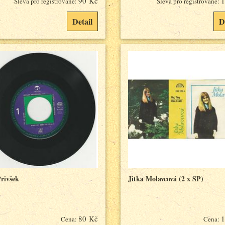
90 Kč
1
Sleva pro registrované:
Sleva pro registrované:
Detail
D
rivšek
Jitka Molavcová (2 x SP)
80 Kč
1
Cena:
Cena: