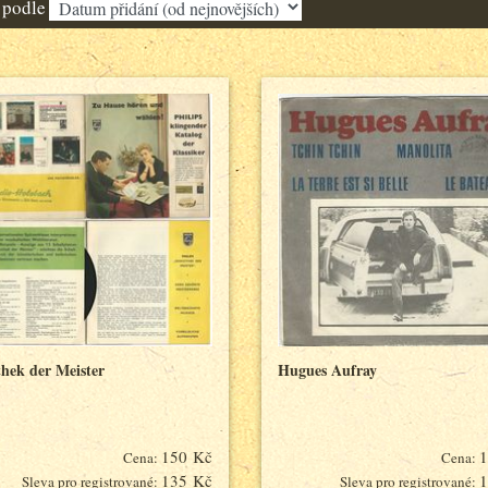
 podle
thek der Meister
Hugues Aufray
150 Kč
1
Cena:
Cena:
135 Kč
1
Sleva pro registrované:
Sleva pro registrované: