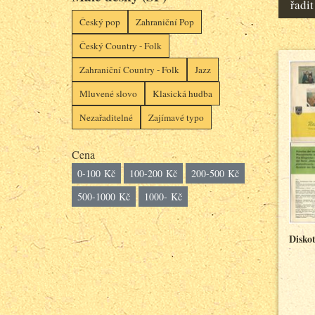
řadit
Český pop
Zahraniční Pop
Český Country - Folk
Zahraniční Country - Folk
Jazz
Mluvené slovo
Klasická hudba
Nezařaditelné
Zajímavé typo
Cena
0-100 Kč
100-200 Kč
200-500 Kč
500-1000 Kč
1000- Kč
Disko