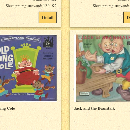
135 Kč
Sleva pro registrované:
Sleva pro registrované:
Detail
D
ing Cole
Jack and the Beanstalk