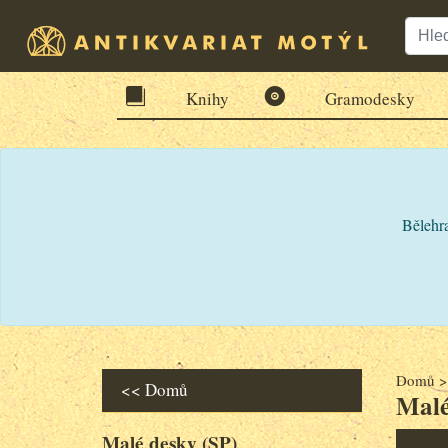
Knihy
Gramodesky
Bělehra
Domů
<< Domů
Malé
Malé desky (SP)