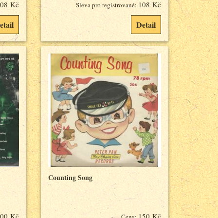
08 Kč
108 Kč
Sleva pro registrované:
etail
Detail
Counting Song
00 Kč
150 Kč
Cena: