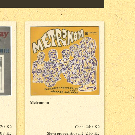
Metronom
20 Kč
240 Kč
Cena:
08 Kč
216 Kč
Sleva pro registrované: