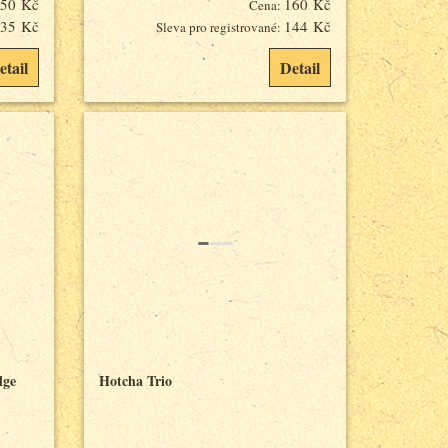
50 Kč
160 Kč
Cena:
35 Kč
144 Kč
Sleva pro registrované:
etail
Detail
lge
Hotcha Trio