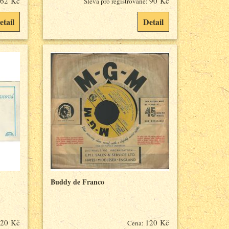
62 Kč
90 Kč
Sleva pro registrované:
etail
Detail
Buddy de Franco
20 Kč
120 Kč
Cena: