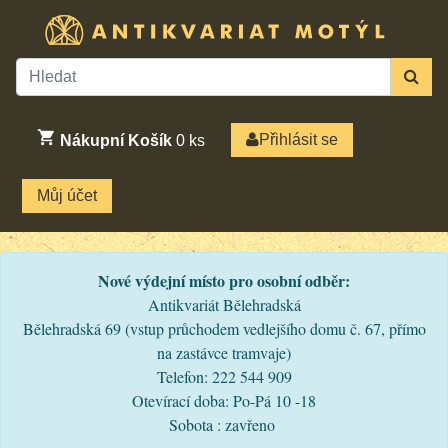
Přihlásit se
Nákupní Košík
0
ks
Můj účet
Nové výdejní místo pro osobní odběr:
Antikvariát Bělehradská
Bělehradská 69 (vstup průchodem vedlejšího domu č. 67, přímo
na zastávce tramvaje)
Telefon: 222 544 909
Otevírací doba: Po-Pá 10 -18
Sobota : zavřeno