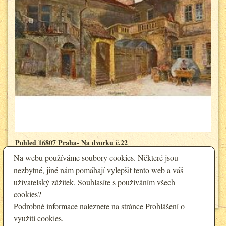
Pohled 16807 Praha- Na dvorku č.22
Na webu používáme soubory cookies. Některé jsou
200 Kč
Cena:
nezbytné, jiné nám pomáhají vylepšit tento web a váš
180 Kč
Sleva pro registrované:
uživatelský zážitek. Souhlasíte s používáním všech
Detail
cookies?
Podrobné informace naleznete na stránce
Prohlášení o
využití cookies
.
<
1
>