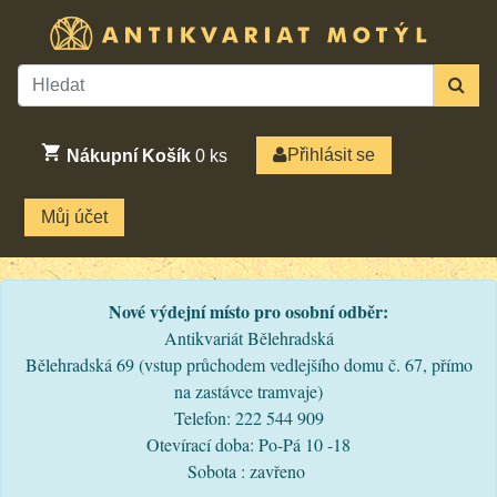
Přihlásit se
Nákupní Košík
0
ks
Můj účet
Nové výdejní místo pro osobní odběr:
Antikvariát Bělehradská
Bělehradská 69 (vstup průchodem vedlejšího domu č. 67, přímo
na zastávce tramvaje)
Telefon: 222 544 909
Otevírací doba: Po-Pá 10 -18
Sobota : zavřeno