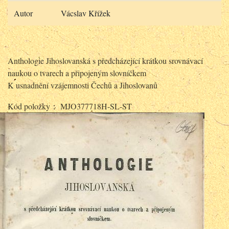
Autor
Vácslav Křížek
Anthologie Jihoslovanská s předcházející krátkou srovnávací
naukou o tvarech a připojeným slovníčkem
K usnadnění vzájemnosti Čechů a Jihoslovanů
Kód položky： MJO377718H-SL-ST