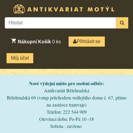
Přihlásit se
Nákupní Košík
0
ks
Můj účet
Nové výdejní místo pro osobní odběr:
Antikvariát Bělehradská
Bělehradská 69 (vstup průchodem vedlejšího domu č. 67, přímo
na zastávce tramvaje)
Telefon: 222 544 909
Otevírací doba: Po-Pá 10 -18
Sobota : zavřeno