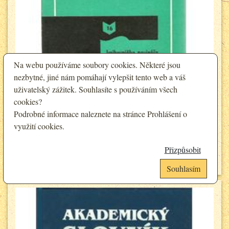
Na webu používáme soubory cookies. Některé jsou
nezbytné, jiné nám pomáhají vylepšit tento web a váš
uživatelský zážitek. Souhlasíte s používáním všech
cookies?
J.V.Bečka - Slovník synonym a frazeologismů
Podrobné informace naleznete na stránce
Prohlášení o
100 Kč
využití cookies
.
Cena:
90 Kč
Sleva pro registrované:
Přizpůsobit
Detail
Souhlasím
Analytické cookies
Funkční cookies (vždy aktivní)
Jsou vyžadovány pro správnou funkčnost webu. Bez těchto cookies nemusí
Umožňují nám sbírat data o návštěvnosti webových stránek za účelem
web fungovat správně. Ve výchozím nastavení jsou povoleny a nelze je
zlepšení poskytovaných služeb. Neslouží k marketingových účelům.
zakázat.
Google Analytics
Analytické a preferenční cookies