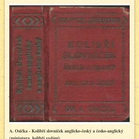
A. Osička - Kolibří slovníček anglicko-český a česko-anglický
(miniatura, kolibří vydání)