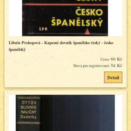
Libuše Prokopová - Kapesní slovník španělsko český - česko
španělský
60 Kč
Cena:
54 Kč
Sleva pro registrované:
Detail