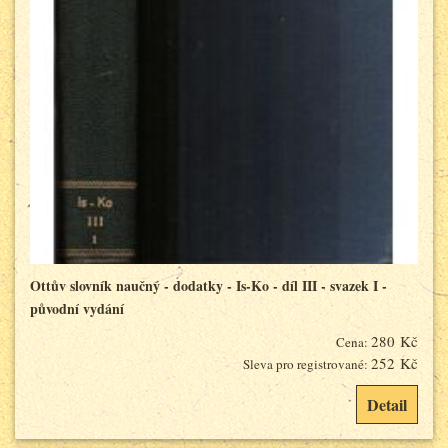
Ottův slovník naučný - dodatky - Is-Ko - díl III - svazek I -
původní vydání
280 Kč
Cena:
252 Kč
Sleva pro registrované:
Detail