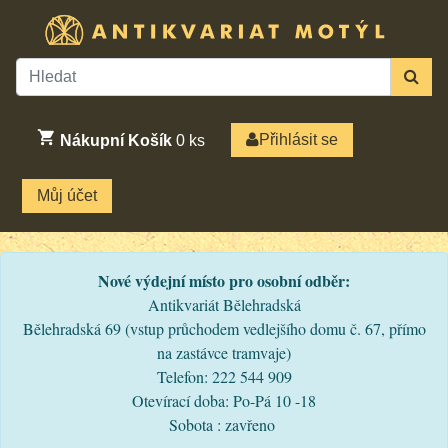
Přihlásit se
Nákupní Košík
0
ks
Můj účet
Nové výdejní místo pro osobní odběr:
Antikvariát Bělehradská
Bělehradská 69 (vstup průchodem vedlejšího domu č. 67, přímo
na zastávce tramvaje)
Telefon: 222 544 909
Otevírací doba: Po-Pá 10 -18
Sobota : zavřeno