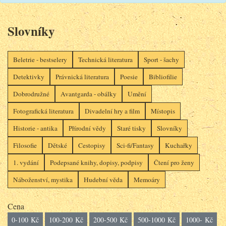
Slovníky
Beletrie - bestselery
Technická literatura
Sport - šachy
Detektivky
Právnická literatura
Poesie
Bibliofilie
Dobrodružné
Avantgarda - obálky
Umění
Fotografická literatura
Divadelní hry a film
Místopis
Historie - antika
Přírodní vědy
Staré tisky
Slovníky
Filosofie
Dětské
Cestopisy
Sci-fi/Fantasy
Kuchařky
1. vydání
Podepsané knihy, dopisy, podpisy
Čtení pro ženy
Náboženství, mystika
Hudební věda
Memoáry
Cena
0-100 Kč
100-200 Kč
200-500 Kč
500-1000 Kč
1000- Kč