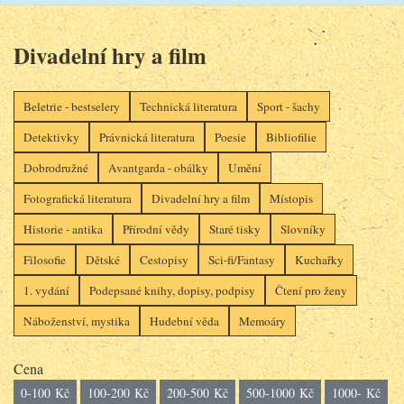
Divadelní hry a film
Beletrie - bestselery
Technická literatura
Sport - šachy
Detektivky
Právnická literatura
Poesie
Bibliofilie
Dobrodružné
Avantgarda - obálky
Umění
Fotografická literatura
Divadelní hry a film
Místopis
Historie - antika
Přírodní vědy
Staré tisky
Slovníky
Filosofie
Dětské
Cestopisy
Sci-fi/Fantasy
Kuchařky
1. vydání
Podepsané knihy, dopisy, podpisy
Čtení pro ženy
Náboženství, mystika
Hudební věda
Memoáry
Cena
0-100 Kč
100-200 Kč
200-500 Kč
500-1000 Kč
1000- Kč