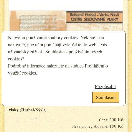
Na webu používáme soubory cookies. Některé jsou
nezbytné, jiné nám pomáhají vylepšit tento web a váš
uživatelský zážitek. Souhlasíte s používáním všech
cookies?
Podrobné informace naleznete na stránce
Prohlášení o
využití cookies
.
Přizpůsobit
Souhlasím
Divadelní program - Divadlo S. K. Neumanna - Ostře sledované
Analytické cookies
Funkční cookies (vždy aktivní)
vlaky (Hrabal-Nývlt)
Jsou vyžadovány pro správnou funkčnost webu. Bez těchto cookies nemusí
Umožňují nám sbírat data o návštěvnosti webových stránek za účelem
200 Kč
Cena:
web fungovat správně. Ve výchozím nastavení jsou povoleny a nelze je
zlepšení poskytovaných služeb. Neslouží k marketingových účelům.
180 Kč
Sleva pro registrované:
zakázat.
Google Analytics
Analytické a preferenční cookies