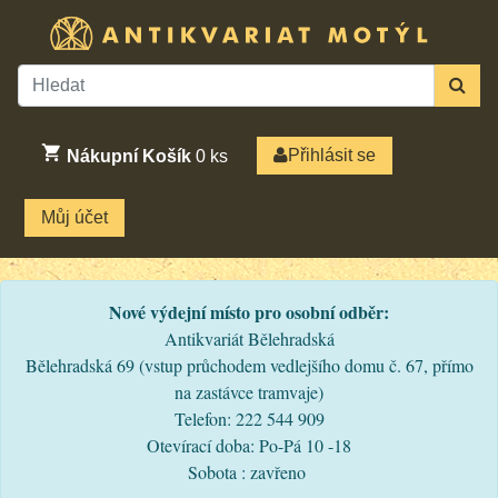
Přihlásit se
Nákupní Košík
0
ks
Můj účet
Nové výdejní místo pro osobní odběr:
Antikvariát Bělehradská
Bělehradská 69 (vstup průchodem vedlejšího domu č. 67, přímo
na zastávce tramvaje)
Telefon: 222 544 909
Otevírací doba: Po-Pá 10 -18
Sobota : zavřeno