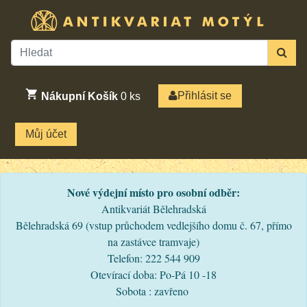
Přihlásit se
Nákupní Košík
0
ks
Můj účet
Nové výdejní místo pro osobní odběr:
Antikvariát Bělehradská
Bělehradská 69 (vstup průchodem vedlejšího domu č. 67, přímo
na zastávce tramvaje)
Telefon: 222 544 909
Otevírací doba: Po-Pá 10 -18
Sobota : zavřeno