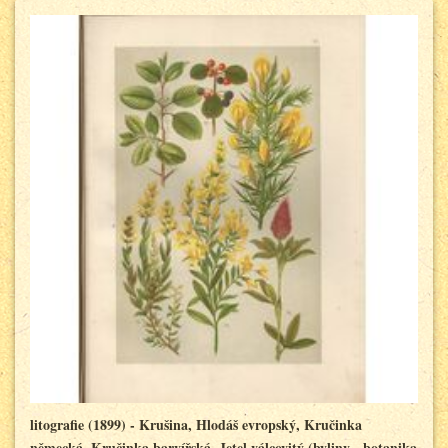
litografie (1899) - Krušina, Hlodáš evropský, Kručinka
německá, Kručinka barvířská, Jetel válcovitý (byliny - botanika