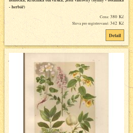
- herbář)
380 Kč
Cena:
342 Kč
Sleva pro registrované:
Detail