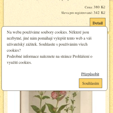
380 Kč
Cena:
342 Kč
Sleva pro registrované:
Detail
Na webu používáme soubory cookies. Některé jsou
nezbytné, jiné nám pomáhají vylepšit tento web a váš
uživatelský zážitek. Souhlasíte s používáním všech
cookies?
Podrobné informace naleznete na stránce
Prohlášení o
využití cookies
.
Přizpůsobit
Souhlasím
Analytické cookies
Funkční cookies (vždy aktivní)
Jsou vyžadovány pro správnou funkčnost webu. Bez těchto cookies nemusí
Umožňují nám sbírat data o návštěvnosti webových stránek za účelem
web fungovat správně. Ve výchozím nastavení jsou povoleny a nelze je
zlepšení poskytovaných služeb. Neslouží k marketingových účelům.
zakázat.
Google Analytics
Analytické a preferenční cookies