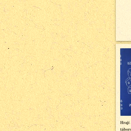
Hrají
tábor