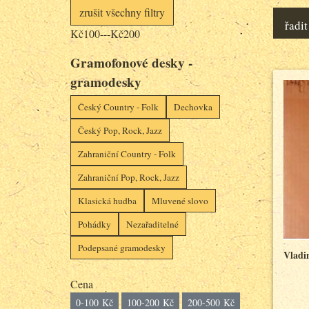
zrušit všechny filtry
řadit
Kč100---Kč200
Gramofonové desky -
gramodesky
Český Country - Folk
Dechovka
Český Pop, Rock, Jazz
Zahraniční Country - Folk
Zahraniční Pop, Rock, Jazz
Klasická hudba
Mluvené slovo
Pohádky
Nezařaditelné
Podepsané gramodesky
Vladi
Cena
0-100 Kč
100-200 Kč
200-500 Kč