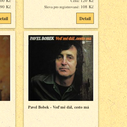
00 Kč
120 Kč
Cena:
90 Kč
108 Kč
Sleva pro registrované:
etail
Detail
Pavel Bobek - Veď mě dál, cesto má