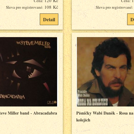
120 Kč
1
Cena:
Cena:
108 Kč
Sleva pro registrované:
Sleva pro registrované:
Detail
D
teve Miller band - Abracadabra
Písničky Wabi Daněk - Rosa na
kolejích