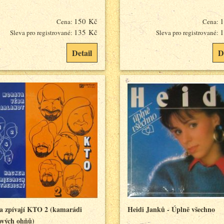
150 Kč
1
Cena:
Cena:
135 Kč
1
Sleva pro registrované:
Sleva pro registrované:
Detail
D
 a zpívají KTO 2 (kamarádi
Heidi Janků - Úplně všechno
ových ohňů)