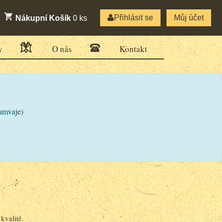
Přihlásit se
Můj účet
Nákupní Košík
0
ks
y
O nás
Kontakt
ramvaje)
kvalitě.