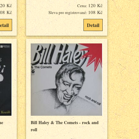
20 Kč
120 Kč
Cena:
08 Kč
108 Kč
Sleva pro registrované:
etail
Detail
ne
Bill Haley & The Comets - rock and
roll