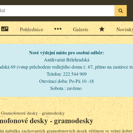
Pohlednice
Galerie
Novink
Nové výdejní místo pro osobní odběr:
Antikvariát Bělehradská
dská 69 (vstup průchodem vedlejšího domu č. 67, přímo na zastávce t
Telefon: 222 544 909
Otevírací doba: Po-Pá 10 -18
Sobota : zavřeno
>
Gramofonové desky - gramodesky
ofonové desky - gramodesky
tá nabídka zachovaných gramofonových desek většinou ve velmi dobré 