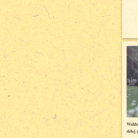
Walde
dělej 