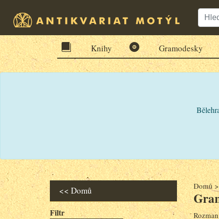
Knihy
Gramodesky
Bělehra
Domů
<< Domů
Gram
Filtr
Rozmani